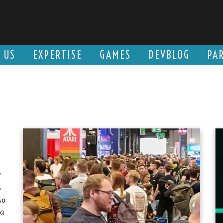
 US
EXPERTISE
GAMES
DEVBLOG
PA
’
S
so
 a