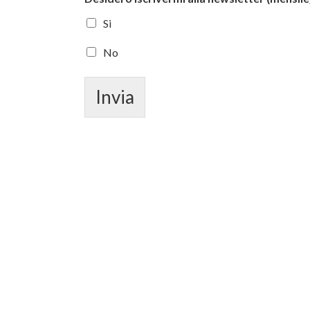
Si
No
Invia