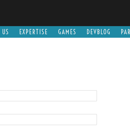
 US
EXPERTISE
GAMES
DEVBLOG
PA