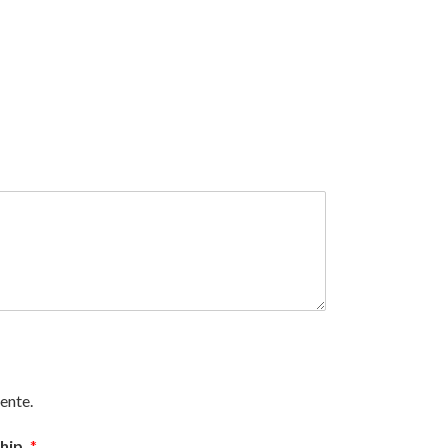
ente.
ship.
*