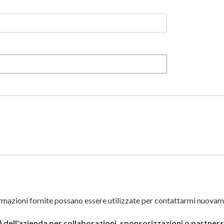
rmazioni fornite possano essere utilizzate per contattarmi nuovam
) dell'azienda per collaborazioni, sponsorizzazioni o partner