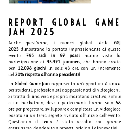
REPORT GLOBAL GAME
JAM 2025
Anche quest’anno, i numeri globali della
GGJ
2025
dimostrano la portata impressionante di questo
evento:
795 sedi in 97 paesi
hanno visto la
partecipazione di
35.371 jammers
, che hanno creato
ben
12.098 giochi
in sole 48 ore, con un incremento
del
20% rispetto all’anno precedente!
La
Global Game Jam
rappresenta un’opportunità unica
per studenti, professionisti e appassionati di videogiochi.
Si tratta di una vera e propria maratona creativa, simile
a un hackathon, dove i partecipanti hanno solo
48
ore
per progettare, sviluppare e completare un videogioco
basato su un tema segreto rivelato all’inizio dell’evento.
Quest’anno il tema è stato accolto con grande
entusiasmo, dando vita a progetti originali e innovativi.