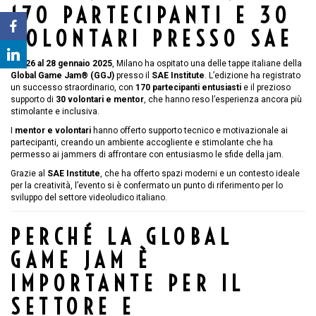
170 PARTECIPANTI E 30
VOLONTARI PRESSO SAE
Dal
26 al 28 gennaio 2025
, Milano ha ospitato una delle tappe italiane della
Global Game Jam® (GGJ)
presso il
SAE Institute
. L’edizione ha registrato
un successo straordinario, con
170 partecipanti entusiasti
e il prezioso
supporto di
30 volontari e mentor
, che hanno reso l’esperienza ancora più
stimolante e inclusiva.
I
mentor e volontari
hanno offerto supporto tecnico e motivazionale ai
partecipanti, creando un ambiente accogliente e stimolante che ha
permesso ai jammers di affrontare con entusiasmo le sfide della jam.
Grazie al
SAE Institute
, che ha offerto spazi moderni e un contesto ideale
per la creatività, l’evento si è confermato un punto di riferimento per lo
sviluppo del settore videoludico italiano.
PERCHÉ LA GLOBAL
GAME JAM È
IMPORTANTE PER IL
SETTORE E