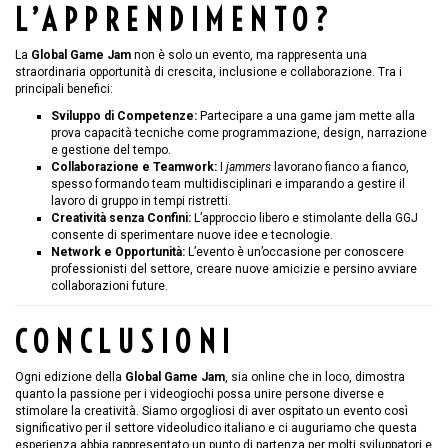
L’APPRENDIMENTO?
La
Global Game Jam
non è solo un evento, ma rappresenta una
straordinaria opportunità di crescita, inclusione e collaborazione. Tra i
principali benefici:
Sviluppo di Competenze:
Partecipare a una game jam mette alla
prova capacità tecniche come programmazione, design, narrazione
e gestione del tempo.
Collaborazione e Teamwork:
I
jammers
lavorano fianco a fianco,
spesso formando team multidisciplinari e imparando a gestire il
lavoro di gruppo in tempi ristretti.
Creatività senza Confini:
L’approccio libero e stimolante della GGJ
consente di sperimentare nuove idee e tecnologie.
Network e Opportunità:
L’evento è un’occasione per conoscere
professionisti del settore, creare nuove amicizie e persino avviare
collaborazioni future.
CONCLUSIONI
Ogni edizione della
Global Game Jam
, sia online che in loco, dimostra
quanto la passione per i videogiochi possa unire persone diverse e
stimolare la creatività. Siamo orgogliosi di aver ospitato un evento così
significativo per il settore videoludico italiano e ci auguriamo che questa
esperienza abbia rappresentato un punto di partenza per molti sviluppatori e