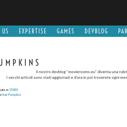
 US
EXPERTISE
GAMES
DEVBLOG
PA
UMPKINS
Il nostro devblog “movierooms.eu” diventa una rubri
I vecchi articoli sono stati aggiornati e d’ora in poi troverete ogni 
cato in
STUDIO
to
Mad Pumpkins