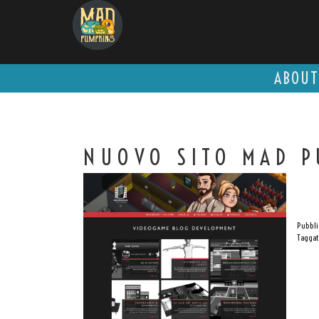
Salta
al
contenuto
ABOUT
NUOVO SITO MAD P
Pubbli
Tagga