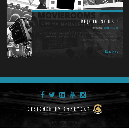
REJOIN NOUS !
Posted on
3 octobre 2023
Pour en savoir plus sur le jeu, rejoignez la communauté Movierooms ! Vous
pourrez y découvrir plus d'informations, de détails sur le gameplay et les
événements de ce jeu indépendant…
Read More
DESIGNED BY SMARTCAT
© MAD PUMPKINS